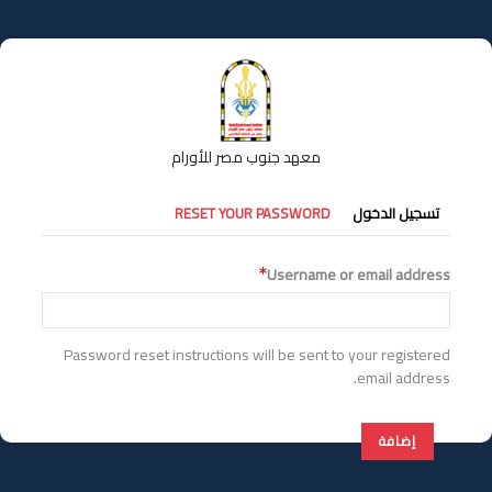
تجاوز
إلى
المحتوى
الرئيسي
معهد جنوب مصر للأورام
التبويبات
تسجيل الدخول
RESET YOUR PASSWORD
الأساسية
Username or email address
Password reset instructions will be sent to your registered
email address.