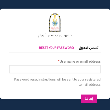
تجاوز
إلى
المحتوى
الرئيسي
معهد جنوب مصر للأورام
التبويبات
تسجيل الدخول
RESET YOUR PASSWORD
الأساسية
Username or email address
Password reset instructions will be sent to your registered
email address.