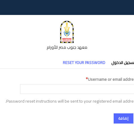
معهد جنوب مصر للأورام
تبويبات
سجيل الدخول
RESET YOUR PASSWORD
أساسية
Username or email addre
Password reset instructions will be sent to your registered email addre