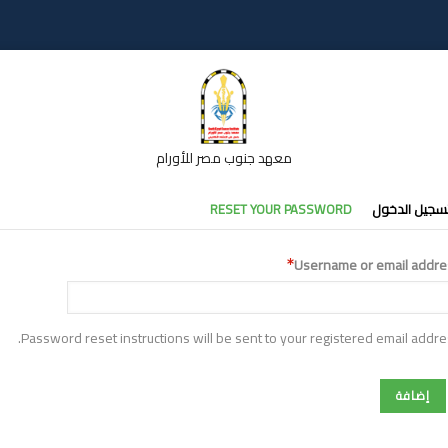
معهد جنوب مصر للأورام
تبويبات
سجيل الدخول
RESET YOUR PASSWORD
أساسية
Username or email addre
Password reset instructions will be sent to your registered email addre