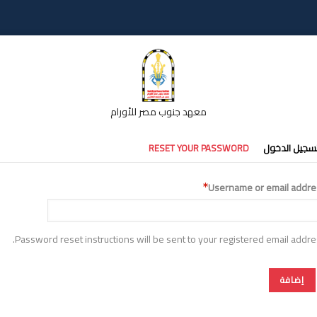
معهد جنوب مصر للأورام
تبويبات
سجيل الدخول
RESET YOUR PASSWORD
أساسية
Username or email addre
Password reset instructions will be sent to your registered email addre