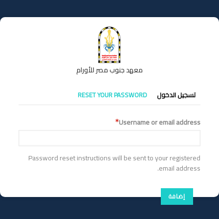
تجاوز
إلى
المحتوى
الرئيسي
معهد جنوب مصر للأورام
التبويبات
تسجيل الدخول
RESET YOUR PASSWORD
الأساسية
Username or email address
Password reset instructions will be sent to your registered
email address.