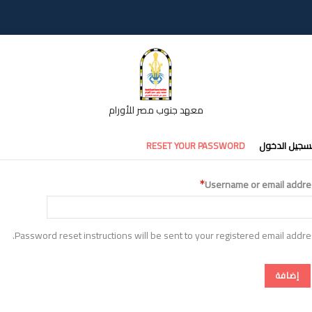
معهد جنوب مصر للأورام
تبويبات
سجيل الدخول
RESET YOUR PASSWORD
أساسية
Username or email addre
Password reset instructions will be sent to your registered email addre