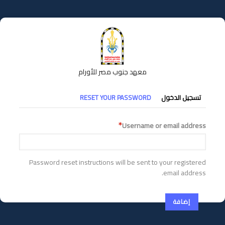
تجاوز
إلى
المحتوى
الرئيسي
معهد جنوب مصر للأورام
التبويبات
تسجيل الدخول
RESET YOUR PASSWORD
الأساسية
Username or email address
Password reset instructions will be sent to your registered
email address.