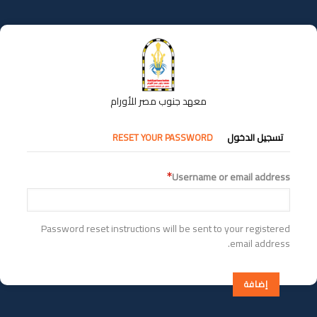
تجاوز
إلى
المحتوى
الرئيسي
معهد جنوب مصر للأورام
التبويبات
تسجيل الدخول
RESET YOUR PASSWORD
الأساسية
Username or email address
Password reset instructions will be sent to your registered
email address.