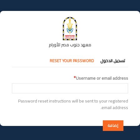
تجاوز
إلى
المحتوى
الرئيسي
معهد جنوب مصر للأورام
التبويبات
تسجيل الدخول
RESET YOUR PASSWORD
الأساسية
Username or email address
Password reset instructions will be sent to your registered
email address.