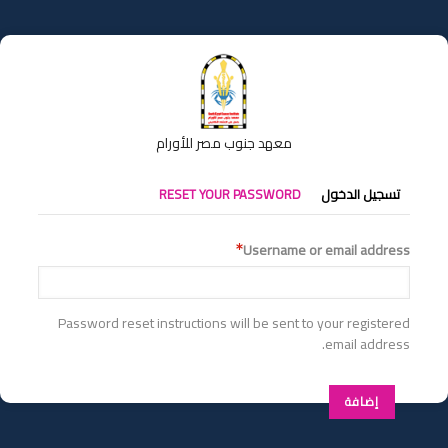
تجاوز
إلى
المحتوى
الرئيسي
معهد جنوب مصر للأورام
التبويبات
تسجيل الدخول
RESET YOUR PASSWORD
الأساسية
Username or email address
Password reset instructions will be sent to your registered
email address.