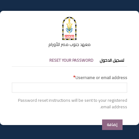
تجاوز
إلى
المحتوى
الرئيسي
معهد جنوب مصر للأورام
التبويبات
تسجيل الدخول
RESET YOUR PASSWORD
الأساسية
Username or email address
Password reset instructions will be sent to your registered
email address.