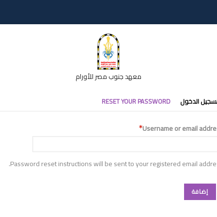
معهد جنوب مصر للأورام
تبويبات
سجيل الدخول
RESET YOUR PASSWORD
أساسية
Username or email addre
Password reset instructions will be sent to your registered email addre