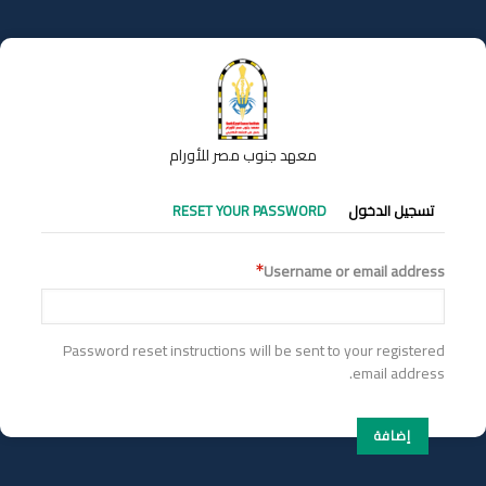
تجاوز
إلى
المحتوى
الرئيسي
معهد جنوب مصر للأورام
التبويبات
تسجيل الدخول
RESET YOUR PASSWORD
الأساسية
Username or email address
Password reset instructions will be sent to your registered
email address.