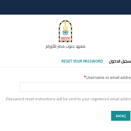
معهد جنوب مصر للأورام
تبويبات
سجيل الدخول
RESET YOUR PASSWORD
أساسية
Username or email addre
Password reset instructions will be sent to your registered email addre