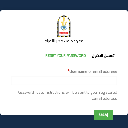
تجاوز
إلى
المحتوى
الرئيسي
معهد جنوب مصر للأورام
التبويبات
تسجيل الدخول
RESET YOUR PASSWORD
الأساسية
Username or email address
Password reset instructions will be sent to your registered
email address.