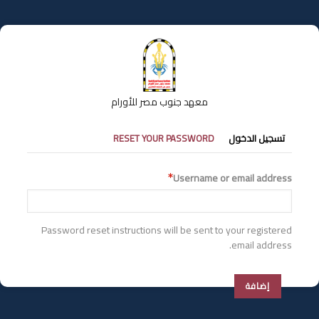
تجاوز
إلى
المحتوى
الرئيسي
معهد جنوب مصر للأورام
التبويبات
تسجيل الدخول
RESET YOUR PASSWORD
الأساسية
Username or email address
Password reset instructions will be sent to your registered
email address.