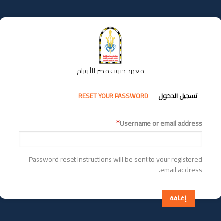
تجاوز
إلى
المحتوى
الرئيسي
معهد جنوب مصر للأورام
التبويبات
تسجيل الدخول
RESET YOUR PASSWORD
الأساسية
Username or email address
Password reset instructions will be sent to your registered
email address.