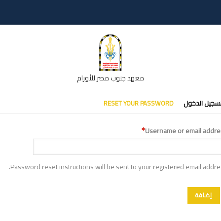
معهد جنوب مصر للأورام
تبويبات
سجيل الدخول
RESET YOUR PASSWORD
أساسية
Username or email addre
Password reset instructions will be sent to your registered email addre