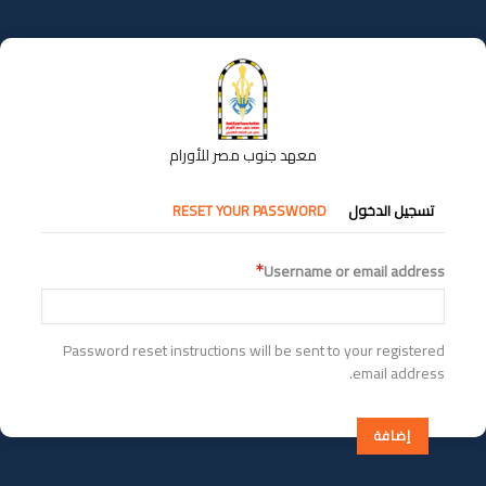
تجاوز
إلى
المحتوى
الرئيسي
معهد جنوب مصر للأورام
التبويبات
تسجيل الدخول
RESET YOUR PASSWORD
الأساسية
Username or email address
Password reset instructions will be sent to your registered
email address.