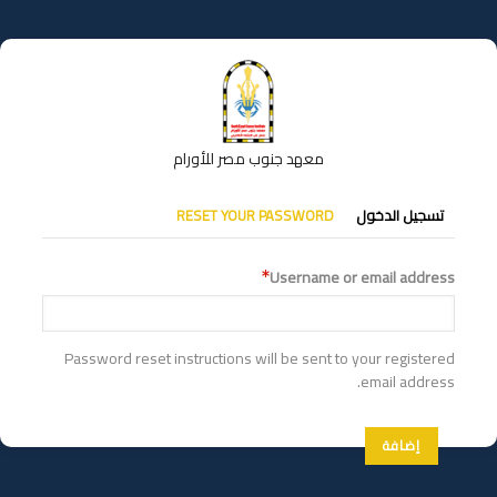
تجاوز
إلى
المحتوى
الرئيسي
معهد جنوب مصر للأورام
التبويبات
تسجيل الدخول
RESET YOUR PASSWORD
الأساسية
Username or email address
Password reset instructions will be sent to your registered
email address.