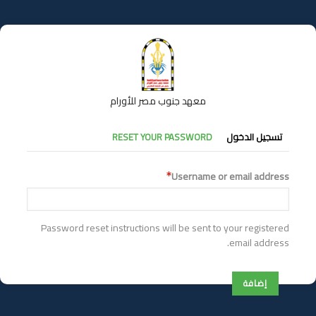
تجاوز
إلى
المحتوى
الرئيسي
معهد جنوب مصر للأورام
التبويبات
تسجيل الدخول
RESET YOUR PASSWORD
الأساسية
Username or email address
Password reset instructions will be sent to your registered
email address.