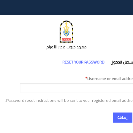
معهد جنوب مصر للأورام
تبويبات
سجيل الدخول
RESET YOUR PASSWORD
أساسية
Username or email addre
Password reset instructions will be sent to your registered email addre