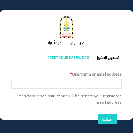
تجاوز
إلى
المحتوى
الرئيسي
معهد جنوب مصر للأورام
التبويبات
تسجيل الدخول
RESET YOUR PASSWORD
الأساسية
Username or email address
Password reset instructions will be sent to your registered
email address.