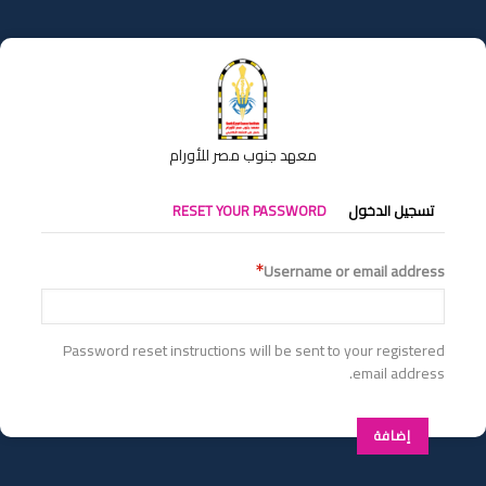
تجاوز
إلى
المحتوى
الرئيسي
معهد جنوب مصر للأورام
التبويبات
تسجيل الدخول
RESET YOUR PASSWORD
الأساسية
Username or email address
Password reset instructions will be sent to your registered
email address.