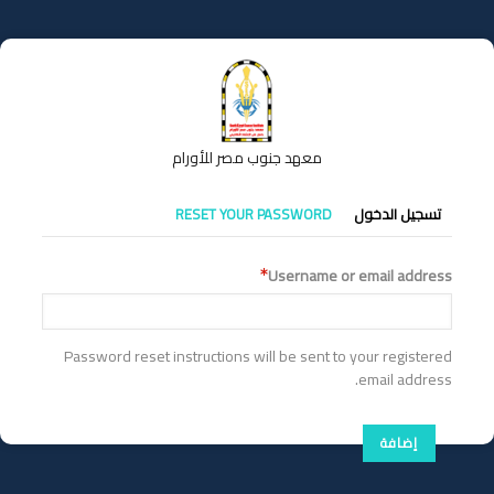
تجاوز
إلى
المحتوى
الرئيسي
معهد جنوب مصر للأورام
التبويبات
تسجيل الدخول
RESET YOUR PASSWORD
الأساسية
Username or email address
Password reset instructions will be sent to your registered
email address.