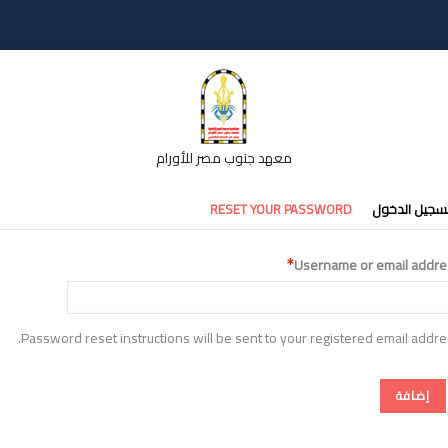
معهد جنوب مصر للأورام
تبويبات
سجيل الدخول
RESET YOUR PASSWORD
أساسية
Username or email addre
Password reset instructions will be sent to your registered email addre