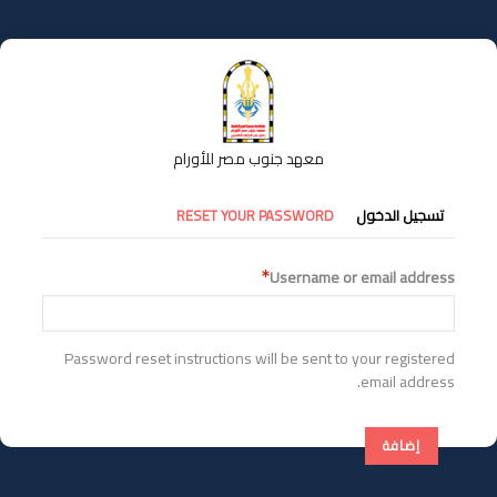
تجاوز
إلى
المحتوى
الرئيسي
معهد جنوب مصر للأورام
التبويبات
تسجيل الدخول
RESET YOUR PASSWORD
الأساسية
Username or email address
Password reset instructions will be sent to your registered
email address.