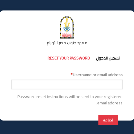
تجاوز
إلى
المحتوى
الرئيسي
معهد جنوب مصر للأورام
التبويبات
تسجيل الدخول
RESET YOUR PASSWORD
الأساسية
Username or email address
Password reset instructions will be sent to your registered
email address.