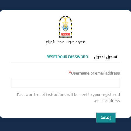
تجاوز
إلى
المحتوى
الرئيسي
معهد جنوب مصر للأورام
التبويبات
تسجيل الدخول
RESET YOUR PASSWORD
الأساسية
Username or email address
Password reset instructions will be sent to your registered
email address.