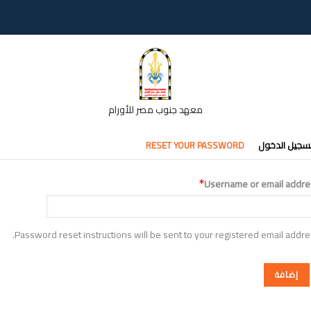
معهد جنوب مصر للأورام
تبويبات
سجيل الدخول
RESET YOUR PASSWORD
أساسية
Username or email addre
Password reset instructions will be sent to your registered email addre