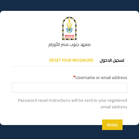
تجاوز
إلى
المحتوى
الرئيسي
معهد جنوب مصر للأورام
التبويبات
تسجيل الدخول
RESET YOUR PASSWORD
الأساسية
Username or email address
Password reset instructions will be sent to your registered
email address.