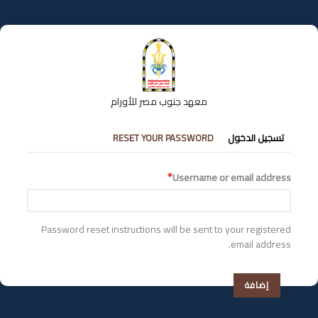
تجاوز
إلى
المحتوى
الرئيسي
معهد جنوب مصر للأورام
التبويبات
تسجيل الدخول
RESET YOUR PASSWORD
الأساسية
Username or email address
Password reset instructions will be sent to your registered
email address.