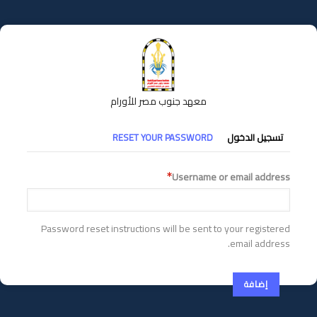
تجاوز
إلى
المحتوى
الرئيسي
معهد جنوب مصر للأورام
التبويبات
تسجيل الدخول
RESET YOUR PASSWORD
الأساسية
Username or email address
Password reset instructions will be sent to your registered
email address.