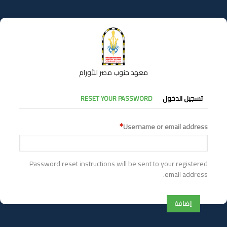
تجاوز
إلى
المحتوى
الرئيسي
معهد جنوب مصر للأورام
التبويبات
تسجيل الدخول
RESET YOUR PASSWORD
الأساسية
Username or email address
Password reset instructions will be sent to your registered
email address.