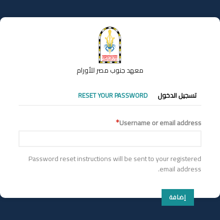
تجاوز
إلى
المحتوى
الرئيسي
معهد جنوب مصر للأورام
التبويبات
تسجيل الدخول
RESET YOUR PASSWORD
الأساسية
Username or email address
Password reset instructions will be sent to your registered
email address.