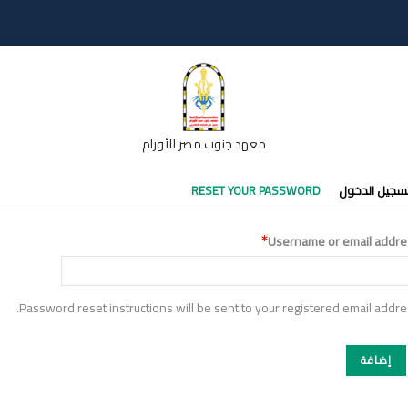
معهد جنوب مصر للأورام
تبويبات
سجيل الدخول
RESET YOUR PASSWORD
أساسية
Username or email addre
Password reset instructions will be sent to your registered email addre