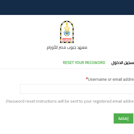
معهد جنوب مصر للأورام
تبويبات
سجيل الدخول
RESET YOUR PASSWORD
أساسية
Username or email addre
Password reset instructions will be sent to your registered email addre