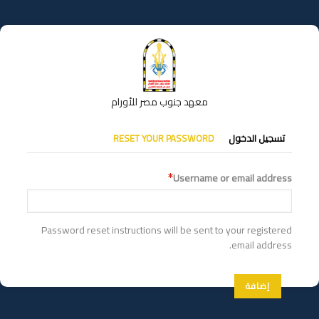
تجاوز
إلى
المحتوى
الرئيسي
معهد جنوب مصر للأورام
التبويبات
تسجيل الدخول
RESET YOUR PASSWORD
الأساسية
Username or email address
Password reset instructions will be sent to your registered
email address.