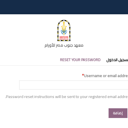
معهد جنوب مصر للأورام
تبويبات
سجيل الدخول
RESET YOUR PASSWORD
أساسية
Username or email addre
Password reset instructions will be sent to your registered email addre