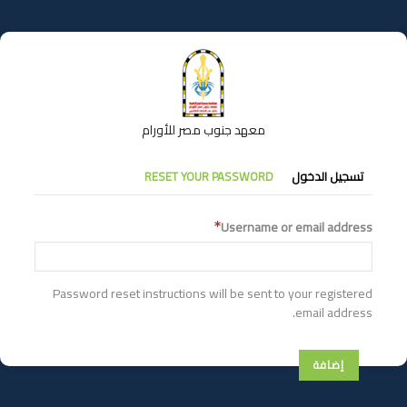
تجاوز
إلى
المحتوى
الرئيسي
معهد جنوب مصر للأورام
التبويبات
تسجيل الدخول
RESET YOUR PASSWORD
الأساسية
Username or email address
Password reset instructions will be sent to your registered
email address.