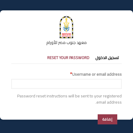
تجاوز
إلى
المحتوى
الرئيسي
معهد جنوب مصر للأورام
التبويبات
تسجيل الدخول
RESET YOUR PASSWORD
الأساسية
Username or email address
Password reset instructions will be sent to your registered
email address.