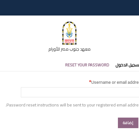
معهد جنوب مصر للأورام
تبويبات
سجيل الدخول
RESET YOUR PASSWORD
أساسية
Username or email addre
Password reset instructions will be sent to your registered email addre