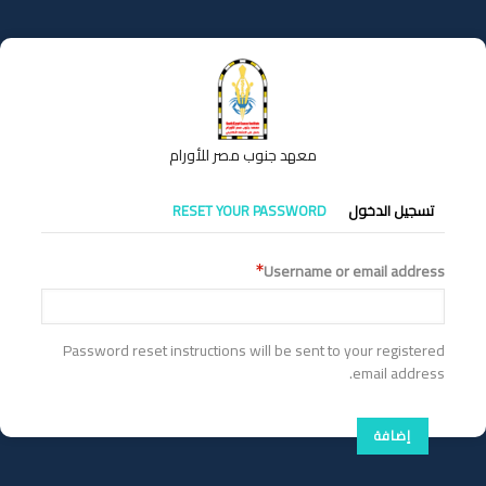
تجاوز
إلى
المحتوى
الرئيسي
معهد جنوب مصر للأورام
التبويبات
تسجيل الدخول
RESET YOUR PASSWORD
الأساسية
Username or email address
Password reset instructions will be sent to your registered
email address.