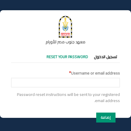
تجاوز
إلى
المحتوى
الرئيسي
معهد جنوب مصر للأورام
التبويبات
تسجيل الدخول
RESET YOUR PASSWORD
الأساسية
Username or email address
Password reset instructions will be sent to your registered
email address.