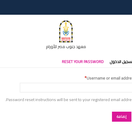
معهد جنوب مصر للأورام
تبويبات
سجيل الدخول
RESET YOUR PASSWORD
أساسية
Username or email addre
Password reset instructions will be sent to your registered email addre