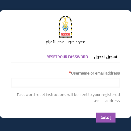
تجاوز
إلى
المحتوى
الرئيسي
معهد جنوب مصر للأورام
التبويبات
تسجيل الدخول
RESET YOUR PASSWORD
الأساسية
Username or email address
Password reset instructions will be sent to your registered
email address.