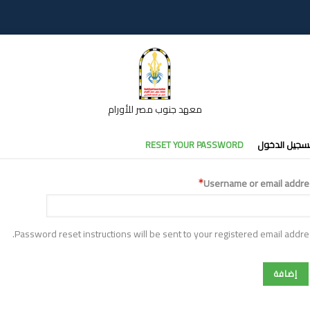
معهد جنوب مصر للأورام
تبويبات
سجيل الدخول
RESET YOUR PASSWORD
أساسية
Username or email addre
Password reset instructions will be sent to your registered email addre