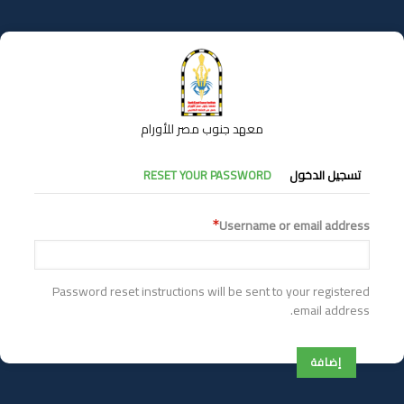
تجاوز
إلى
المحتوى
الرئيسي
معهد جنوب مصر للأورام
التبويبات
تسجيل الدخول
RESET YOUR PASSWORD
الأساسية
Username or email address
Password reset instructions will be sent to your registered
email address.