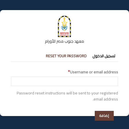
تجاوز
إلى
المحتوى
الرئيسي
معهد جنوب مصر للأورام
التبويبات
تسجيل الدخول
RESET YOUR PASSWORD
الأساسية
Username or email address
Password reset instructions will be sent to your registered
email address.